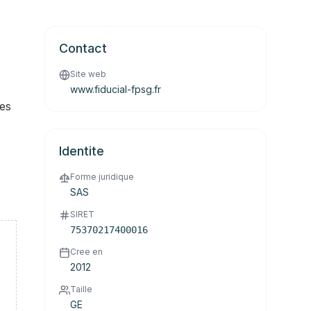
Contact
Site web
www.fiducial-fpsg.fr
ges
Identite
Forme juridique
SAS
SIRET
75370217400016
Cree en
2012
Taille
GE