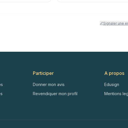
Signaler une e
Participer
A propos
es
Donner mon avis
Edusign
es
Revendiquer mon profil
Mentions le