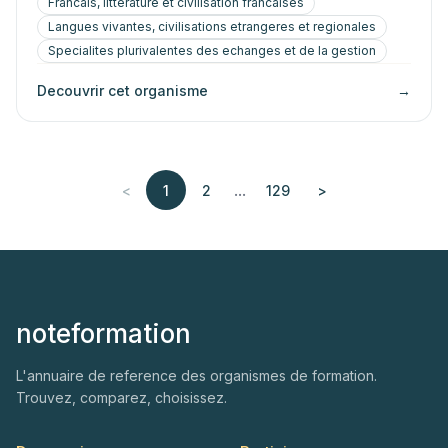
Francais, litterature et civilisation francaises
Langues vivantes, civilisations etrangeres et regionales
Specialites plurivalentes des echanges et de la gestion
Decouvrir cet organisme
→
...
<
1
2
129
>
noteformation
L'annuaire de reference des organismes de formation.
Trouvez, comparez, choisissez.