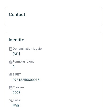
Contact
Identite
Denomination legale
[ND]
Forme juridique
EI
SIRET
97818256600015
Cree en
2023
Taille
PME