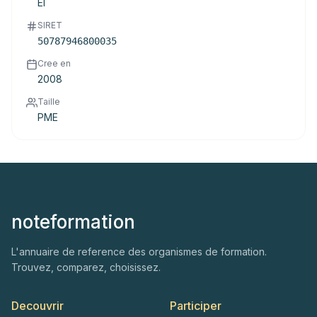
EI
SIRET
50787946800035
Cree en
2008
Taille
PME
noteformation
L'annuaire de reference des organismes de formation.
Trouvez, comparez, choisissez.
Decouvrir
Participer