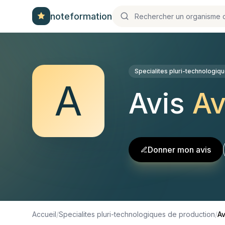
noteformation
Specialites pluri-technologiq
A
Avis
Av
Donner mon avis
Accueil
/
Specialites pluri-technologiques de production
/
Av