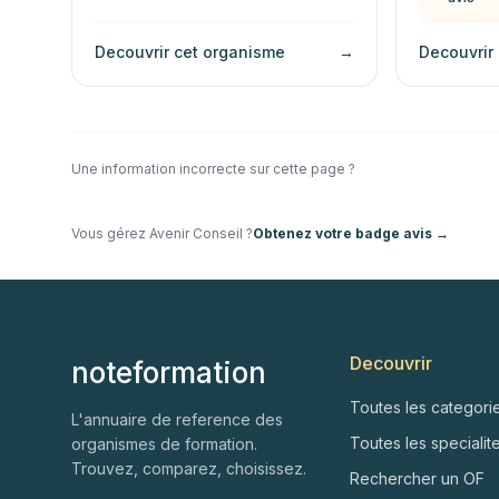
Decouvrir cet organisme
→
Decouvrir
Une information incorrecte sur cette page ?
Vous gérez
Avenir Conseil
?
Obtenez votre badge avis →
Decouvrir
noteformation
Toutes les categori
L'annuaire de reference des
Toutes les specialit
organismes de formation.
Trouvez, comparez, choisissez.
Rechercher un OF