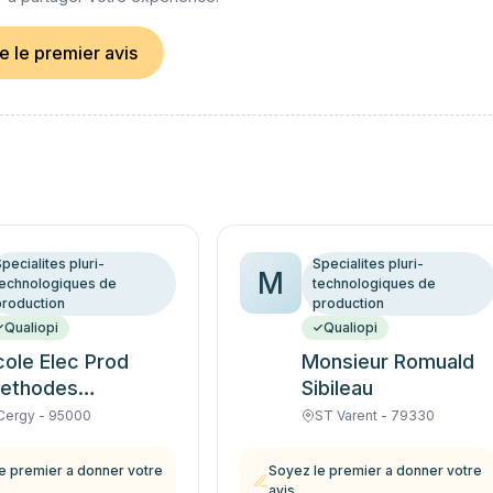
re le premier avis
pecialites pluri-
Specialites pluri-
M
technologiques de
technologiques de
production
production
Qualiopi
Qualiopi
cole Elec Prod
Monsieur Romuald
ethodes
Sibileau
dustrielles
Cergy - 95000
ST Varent - 79330
e premier a donner votre
Soyez le premier a donner votre
avis