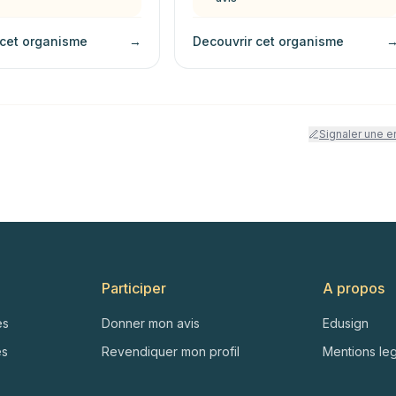
 cet organisme
→
Decouvrir cet organisme
Signaler une e
Participer
A propos
es
Donner mon avis
Edusign
es
Revendiquer mon profil
Mentions le