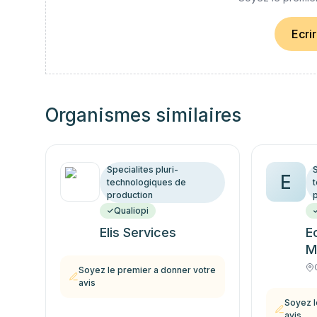
Ecri
Organismes similaires
Specialites pluri-
S
E
technologiques de
production
Qualiopi
Elis Services
E
M
In
Soyez le premier a donner votre
avis
Soyez l
avis