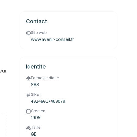
Contact
Site web
www.avenir-conseil.fr
Identite
leur
Forme juridique
SAS
SIRET
40246017400079
Cree en
1995
Taille
GE