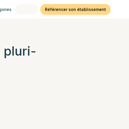
gories
Référencer son établissement
 pluri-