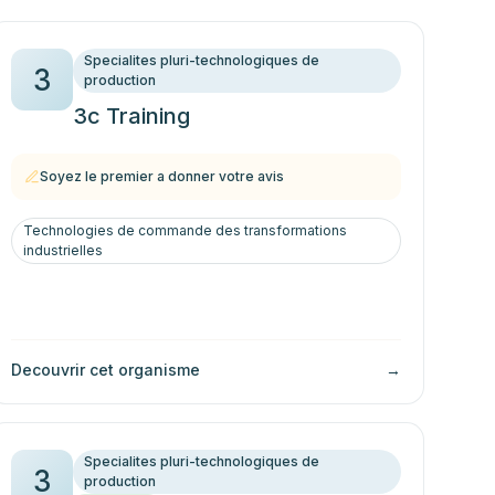
Specialites pluri-technologiques de
3
production
3c Training
Soyez le premier a donner votre avis
Technologies de commande des transformations
industrielles
Decouvrir cet organisme
→
Specialites pluri-technologiques de
3
production