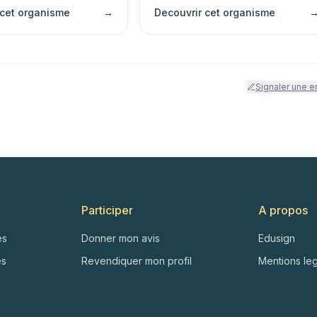
 cet organisme
→
Decouvrir cet organisme
Signaler une e
Participer
A propos
es
Donner mon avis
Edusign
es
Revendiquer mon profil
Mentions le