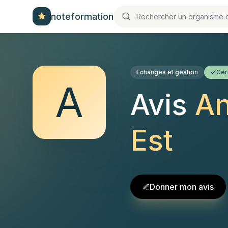
noteformation
Echanges et gestion
Cert
A
Avis
An
Est
Donner mon avis