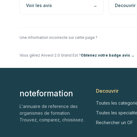
Voir les avis
→
Decouvrir
Une information incorrecte sur cette page ?
Vous gérez
Anveol 2.0 Grand Est
?
Obtenez votre badge avis →
Decouvrir
noteformation
Toutes les categori
L'annuaire de reference des
Toutes les specialit
organismes de formation.
Trouvez, comparez, choisissez.
Rechercher un OF