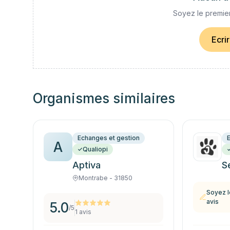
Soyez le premier
Ecri
Organismes similaires
Echanges et gestion
A
Qualiopi
Aptiva
S
Montrabe - 31850
Soyez l
avis
5.0
/5
1
avis