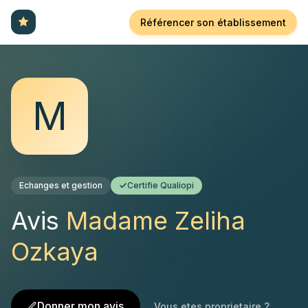
Référencer son établissement
M
Echanges et gestion
Certifie Qualiopi
Avis
Madame Zeliha
Ozkaya
Donner mon avis
Vous etes proprietaire ?