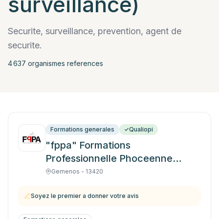
surveillance)
Securite, surveillance, prevention, agent de
securite.
4 637
organisme
s
reference
s
Formations generales
Qualiopi
"fppa" Formations
Professionnelle Phoceenne
Academie
Gemenos - 13420
Soyez le premier a donner votre avis