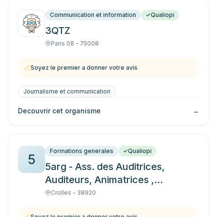
Communication et information
Qualiopi
3QTZ
Paris 08 - 75008
Soyez le premier a donner votre avis
Journalisme et communication
Decouvrir cet organisme
→
Formations generales
Qualiopi
5
5arg - Ass. des Auditrices,
Auditeurs, Animatrices ,
Animateurs de Radio
Crolles - 38920
Grevisaudan
Soyez le premier a donner votre avis