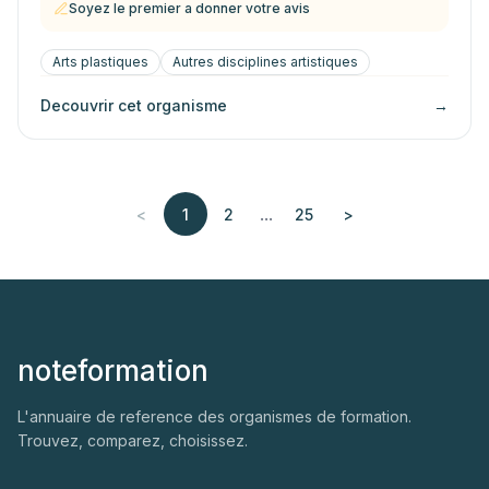
Soyez le premier a donner votre avis
Arts plastiques
Autres disciplines artistiques
Decouvrir cet organisme
→
...
<
1
2
25
>
noteformation
L'annuaire de reference des organismes de formation.
Trouvez, comparez, choisissez.