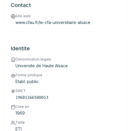
Contact
Site web
www.cfau.fr/le-cfa-universitaire-alsace
Identite
Denomination legale
Universite de Haute Alsace
Forme juridique
Etabl. public
SIRET
19681166500013
Cree en
1969
Taille
ETI