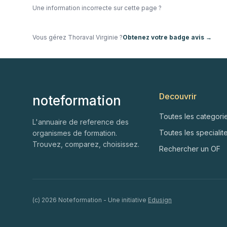
Une information incorrecte sur cette page ?
Vous gérez
Thoraval Virginie
?
Obtenez votre badge avis →
Decouvrir
noteformation
Toutes les categori
L'annuaire de reference des
Toutes les specialit
organismes de formation.
Trouvez, comparez, choisissez.
Rechercher un OF
(c)
2026
Noteformation - Une initiative
Edusign