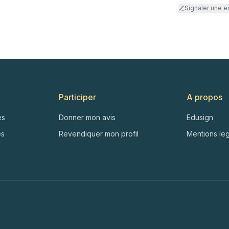
Signaler une e
Participer
A propos
es
Donner mon avis
Edusign
es
Revendiquer mon profil
Mentions le