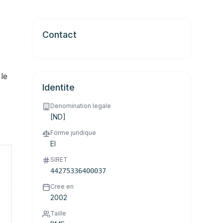
Contact
 le
Identite
Denomination legale
[ND]
Forme juridique
EI
SIRET
44275336400037
Cree en
2002
Taille