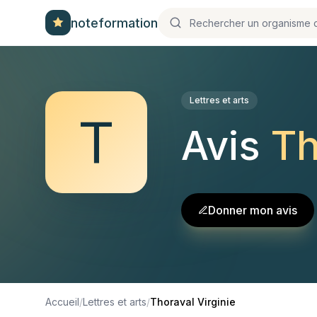
noteformation
Lettres et arts
T
Avis
Th
Donner mon avis
Accueil
/
Lettres et arts
/
Thoraval Virginie