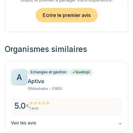
Ecrire le premier avis
Organismes similaires
Echanges et gestion
Qualiopi
A
Aptiva
Montrabe - 31850
5.0
/5
1
avis
Voir les avis
→