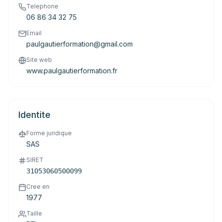
Telephone
06 86 34 32 75
Email
paulgautierformation@gmail.com
Site web
www.paulgautierformation.fr
Identite
Forme juridique
SAS
SIRET
31053060500099
Cree en
1977
Taille