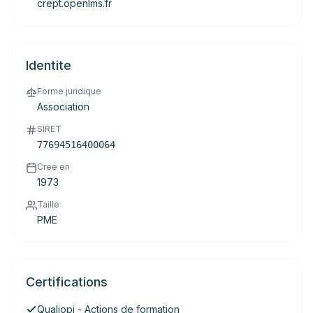
crept.openlms.fr
Identite
Forme juridique
Association
SIRET
77694516400064
Cree en
1973
Taille
PME
Certifications
Qualiopi - Actions de formation