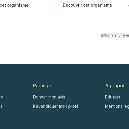
 cet organisme
→
Decouvrir cet organisme
Signaler une e
Participer
A propos
es
Donner mon avis
Edusign
es
Revendiquer mon profil
Mentions le