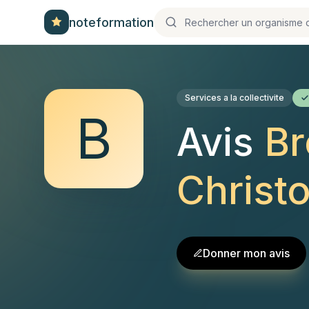
noteformation
Services a la collectivite
B
Avis
Br
Christ
Donner mon avis