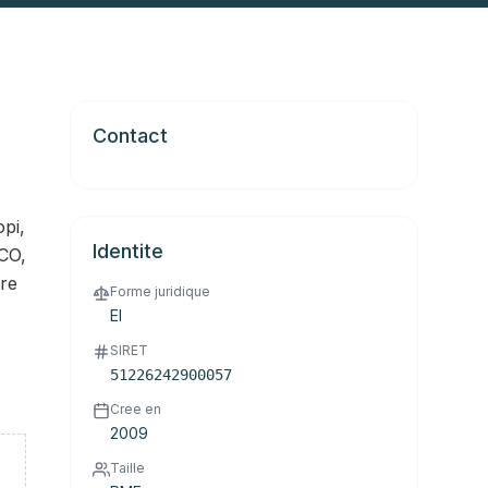
Contact
opi,
Identite
PCO,
tre
Forme juridique
EI
SIRET
51226242900057
Cree en
2009
Taille