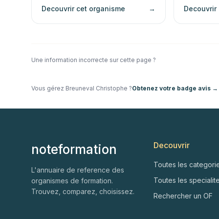
Decouvrir cet organisme
→
Decouvrir
Une information incorrecte sur cette page ?
Vous gérez
Breuneval Christophe
?
Obtenez votre badge avis →
Decouvrir
noteformation
Toutes les categori
L'annuaire de reference des
Toutes les specialit
organismes de formation.
Trouvez, comparez, choisissez.
Rechercher un OF