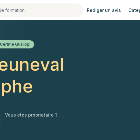
Rediger un avis
Cate
Certifie Qualiopi
euneval
ophe
Vous etes proprietaire ?