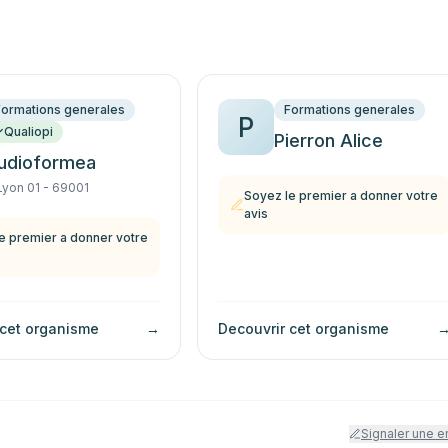
Formations generales
Formations generales
P
Qualiopi
Pierron Alice
udioformea
Lyon 01 - 69001
Soyez le premier a donner votre
avis
e premier a donner votre
 cet organisme
→
Decouvrir cet organisme
Signaler une e