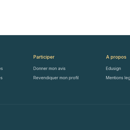
Participer
A propos
es
Donner mon avis
Edusign
es
Revendiquer mon profil
Mentions le