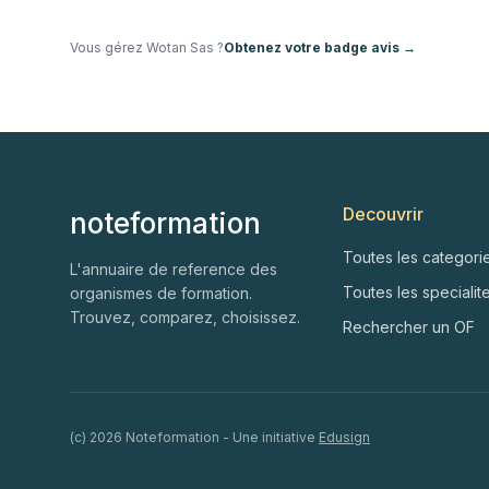
Vous gérez
Wotan Sas
?
Obtenez votre badge avis →
Decouvrir
noteformation
Toutes les categori
L'annuaire de reference des
Toutes les specialit
organismes de formation.
Trouvez, comparez, choisissez.
Rechercher un OF
(c)
2026
Noteformation - Une initiative
Edusign