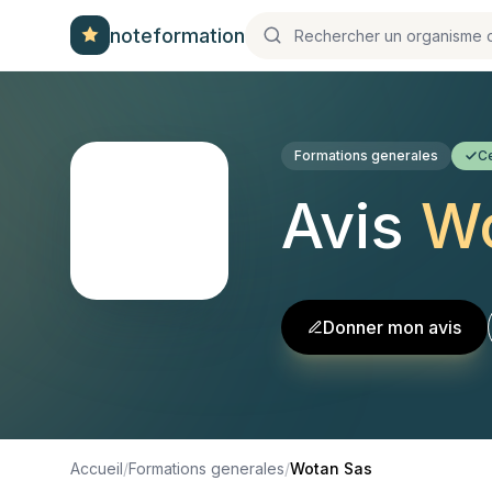
noteformation
Formations generales
Ce
Avis
Wo
Donner mon avis
Accueil
/
Formations generales
/
Wotan Sas