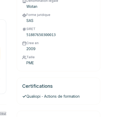
Denomination legale
Wotan
Forme juridique
SAS
SIRET
51887650300013
Cree en
2009
Taille
PME
Certifications
→
Qualiopi - Actions de formation
rreur