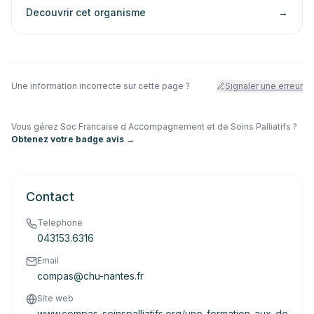
Decouvrir cet organisme
→
Une information incorrecte sur cette page ?
Signaler une erreur
Vous gérez
Soc Francaise d Accompagnement et de Soins Palliatifs
?
Obtenez votre badge avis →
Contact
Telephone
043153.6316
Email
compas@chu-nantes.fr
Site web
www.compas-soinspalliatifs.org/une-formation-aux-de