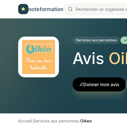
noteformation
Services aux personnes
Avis
Oi
Donner mon avis
Accueil
/
Services aux personnes
/
Oikeo