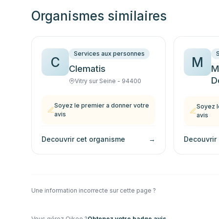
Organismes similaires
Services aux personnes
C
M
Clematis
M
D
Vitry sur Seine - 94400
Soyez le premier a donner votre
Soyez l
avis
avis
Decouvrir cet organisme
→
Decouvrir
Une information incorrecte sur cette page ?
Vous gérez
Oikeo
?
Obtenez votre badge avis →