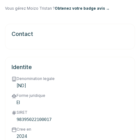
Vous gérez
Moizo Tristan
?
Obtenez votre badge avis →
Contact
Identite
Denomination legale
[ND]
Forme juridique
EI
SIRET
98395022100017
Cree en
2024