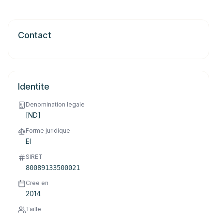
Contact
Identite
Denomination legale
[ND]
Forme juridique
EI
SIRET
80089133500021
Cree en
2014
Taille