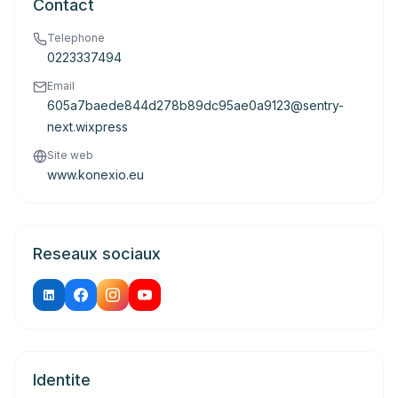
Contact
Telephone
0223337494
Email
605a7baede844d278b89dc95ae0a9123@sentry-
next.wixpress
Site web
www.konexio.eu
Reseaux sociaux
Identite