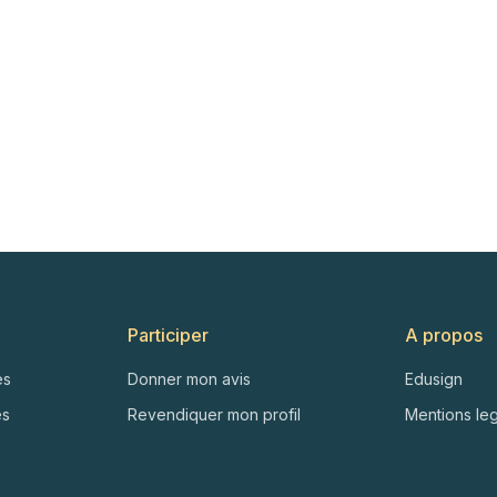
Participer
A propos
es
Donner mon avis
Edusign
es
Revendiquer mon profil
Mentions le