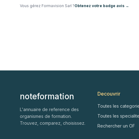
Vous gérez
Formavision Sarl
?
Obtenez votre badge avis →
Decouvrir
noteformation
Toutes les categori
L'annuaire de reference des
Toutes les specialit
organismes de formation.
Trouvez, comparez, choisissez.
Rechercher un OF