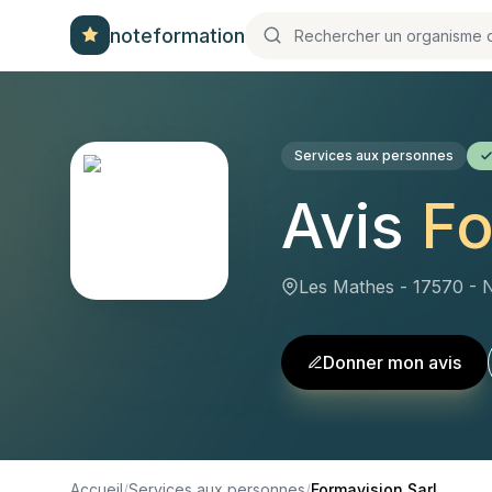
noteformation
Services aux personnes
Avis
Fo
Les Mathes - 17570 - N
Donner mon avis
Accueil
/
Services aux personnes
/
Formavision Sarl