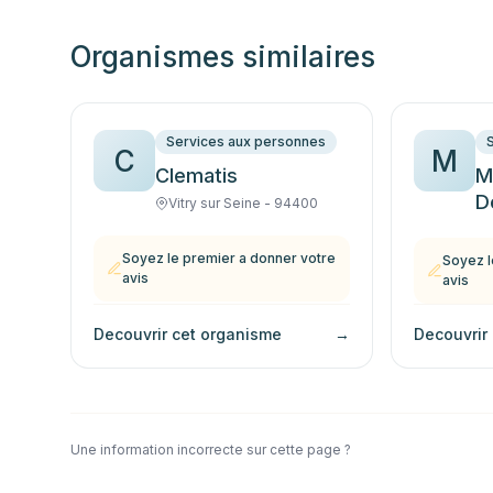
Organismes similaires
Services aux personnes
C
M
Clematis
M
D
Vitry sur Seine - 94400
Soyez le premier a donner votre
Soyez l
avis
avis
Decouvrir cet organisme
→
Decouvrir
Une information incorrecte sur cette page ?