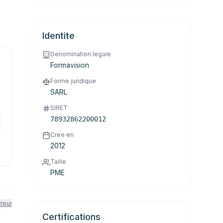
Identite
Denomination legale
Formavision
Forme juridique
SARL
SIRET
78932862200012
Cree en
2012
→
Taille
PME
rreur
Certifications