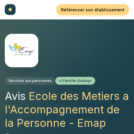
Référencer son établissement
Services aux personnes
Certifie Qualiopi
Avis
Ecole des Metiers a
l'Accompagnement de
la Personne - Emap