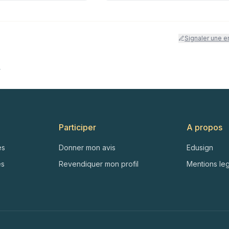
Signaler une e
→
Participer
A propos
es
Donner mon avis
Edusign
es
Revendiquer mon profil
Mentions le