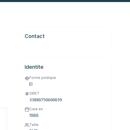
Contact
Identite
Forme juridique
EI
SIRET
33880750600039
Cree en
1986
Taille