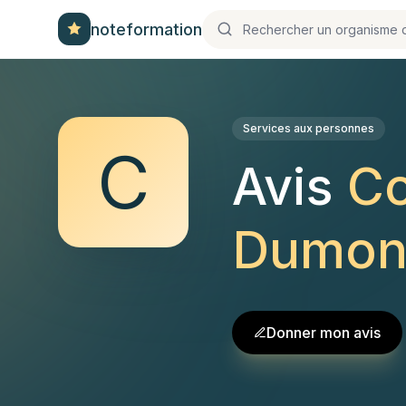
noteformation
Services aux personnes
C
Avis
Co
Dumon
Donner mon avis