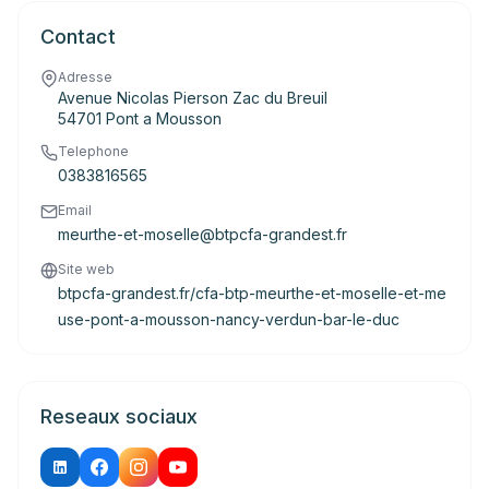
Contact
Adresse
Avenue Nicolas Pierson Zac du Breuil
54701 Pont a Mousson
Telephone
0383816565
Email
meurthe-et-moselle@btpcfa-grandest.fr
Site web
btpcfa-grandest.fr/cfa-btp-meurthe-et-moselle-et-me
use-pont-a-mousson-nancy-verdun-bar-le-duc
Reseaux sociaux