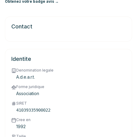
Obtenez votre badge avis →
Contact
Identite
Denomination legale
A.d.e.a.r.t.
Forme juridique
Association
SIRET
41039335900022
Cree en
1992
Taille