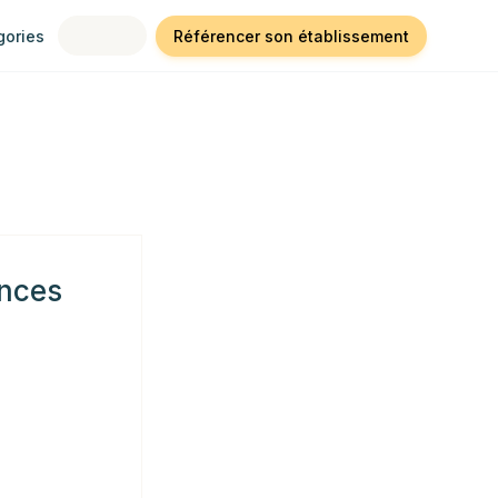
gories
Référencer son établissement
ances