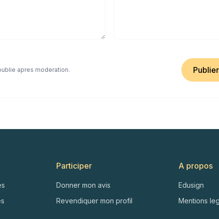
Publie
 publie apres moderation.
Participer
A propos
es
Donner mon avis
Edusign
es
Revendiquer mon profil
Mentions le