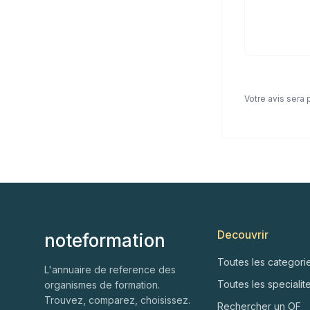
Votre avis sera
Decouvrir
noteformation
Toutes les categori
L'annuaire de reference des
Toutes les specialit
organismes de formation.
Trouvez, comparez, choisissez.
Rechercher un OF